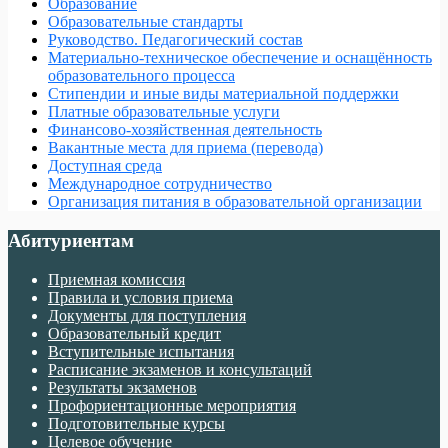
Образование
Образовательные стандарты
Руководство. Педагогический состав
Материально-техническое обеспечение и оснащённость
образовательного процесса
Стипендии и иные виды материальной поддержки
Платные образовательные услуги
Финансово-хозяйственная деятельность
Вакантные места для приема (перевода)
Доступная среда
Международное сотрудничество
Организация питания в образовательной организации
Абитуриентам
Приемная комиссия
Правила и условия приема
Документы для поступления
Образовательный кредит
Вступительные испытания
Расписание экзаменов и консультаций
Результаты экзаменов
Профориентационные мероприятия
Подготовительные курсы
Целевое обучение