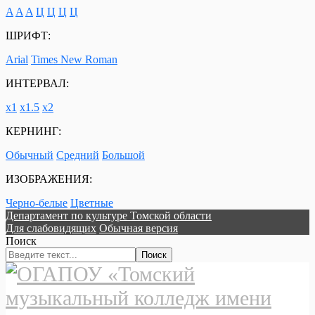
A
A
A
Ц
Ц
Ц
Ц
ШРИФТ:
Arial
Times New Roman
ИНТЕРВАЛ:
х1
х1.5
х2
КЕРНИНГ:
Обычный
Средний
Большой
ИЗОБРАЖЕНИЯ:
Черно-белые
Цветные
Департамент по культуре Томской области
Для слабовидящих
Обычная версия
Поиск
Поиск