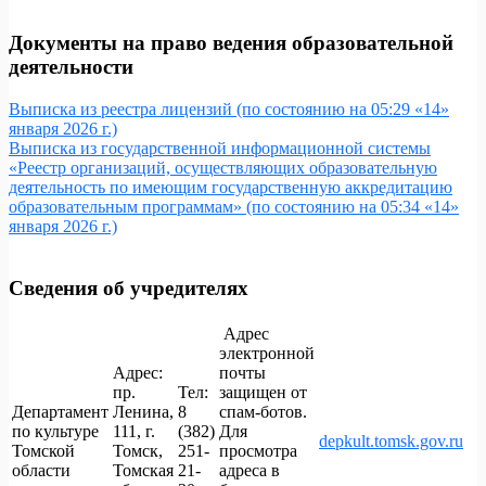
Документы на право ведения образовательной
деятельности
Выписка из реестра лицензий (по состоянию на 05:29 «14»
января 2026 г.)
Выписка из государственной информационной системы
«Реестр организаций, осуществляющих образовательную
деятельность по имеющим государственную аккредитацию
образовательным программам» (по состоянию на 05:34 «14»
января 2026 г.)
Сведения об учредителях
Адрес
электронной
Адрес:
почты
пр.
Тел:
защищен от
Департамент
Ленина,
8
спам-ботов.
по культуре
111, г.
(382)
Для
depkult.tomsk.gov.ru
Томской
Томск,
251-
просмотра
области
Томская
21-
адреса в