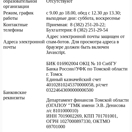
образовательной
Отсутствуют
организации
Режим, график
с 9.00 до 18.00, обед с 12.30 до 13.30;
работы
выходные дни: суббота, воскресенье
Контактные
Приемная: 8 (382) 251-20-22;
телефоны
Бухгалтерия: 8 (382) 251-29-54
Адрес электронной почты защищен от
Адреса электронной
спам-ботов. Для просмотра адреса в
почты
браузере должен быть включен
Javascript.
БИК 016902004 ОКЦ № 10 СибГУ
Банка России//УФК по Томской области
г. Томск
Единый казначейский счет
40102810245370000058, р/счет
03224643690000006500
Банковские
реквизиты
Департамент финансов Томской области
(ОГАПОУ "ТМК имени Э.В. Денисова
л/с 8101000010)
ИНН 7019002269, КПП 701701001,
ОГРН 1027000897330, ОКТМО
69701000