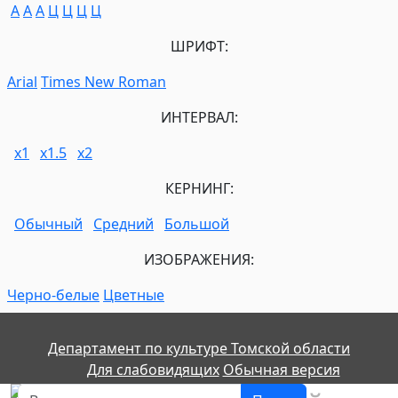
A
A
A
Ц
Ц
Ц
Ц
ШРИФТ:
Arial
Times New Roman
ИНТЕРВАЛ:
х1
х1.5
х2
КЕРНИНГ:
Обычный
Средний
Большой
ИЗОБРАЖЕНИЯ:
Черно-белые
Цветные
Департамент по культуре Томской области
Для слабовидящих
Обычная версия
Поиск