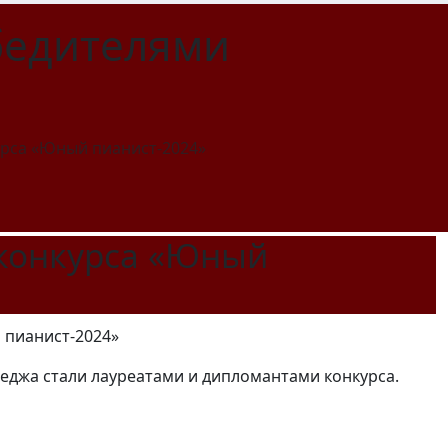
бедителями
урса «Юный пианист-2024»
 конкурса «Юный
леджа стали лауреатами и дипломантами конкурса.