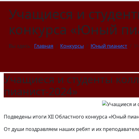
Учащиеся и студен
конкурса «Юный пи
Вы здесь:
Главная
Конкурсы
Юный пианист
У
Учащиеся и студенты кол
пианист-2024»
Подведены итоги XII Областного конкурса «Юный пиан
От души поздравляем наших ребят и их преподавателе