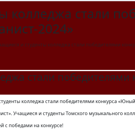
ты колледжа стали по
анист-2024»
чащиеся и студенты колледжа стали победителями конк
леджа стали победителями
ист». Учащиеся и студенты Томского музыкального кол
й с победами на конкурсе!