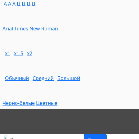
A
A
A
Ц
Ц
Ц
Ц
Arial
Times New Roman
х1
х1.5
х2
Обычный
Средний
Большой
Черно-белые
Цветные
Поиск